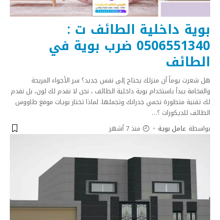
بوية داخلية الطائف ت :
0506551340 ضرب بوية في
الطائف
​هل شعرت يوماً أن منزلك يحتاج إلى نفس جديد؟ سر الأجواء المريحة
والفخامة يبدأ باستخدام بوية داخلية الطائف ، نحن لا نقدم لك لون، بل نقدم
لك تقنية متطورة تحمي جدرانك وتجملها. ​لماذا تختار بويات موقع طاووس
الطائف للديكورات ؟
…
بواسطة
عامل بوية
منذ 7 أشهر