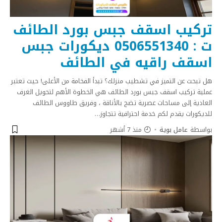
تركيب اسقف جبس بورد الطائف
ت : 0506551340 ديكورات جبس
اسقف راقيه في الطائف
هل تبحث عن التميز في تشطيب منزلك؟ تبدأ الفخامة من الأعلى! حيث تعتبر
عملية تركيب اسقف جبس بورد الطائف هي الخطوة الأهم لتحويل الغرف
العادية إلى مساحات عصرية تضج بالأناقة ، وفريق طاووس الطائف
للديكورات يقدم لكم خدمة احترافية تتجاوز
…
بواسطة
عامل بوية
منذ 7 أشهر