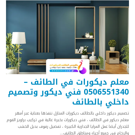
معلم ديكورات في الطائف –
0506551340 فني ديكور وتصميم
داخلي بالطائف
تصميم ديكور داخلي بالطائف ديكورات المنازل ننفذها بعناية عبر أمهر
معلم ديكور في الطائف ، فني ديكورات بخبرة عالية في تركيب براويز الفوم
للجدران أيضا عمل المرايا الجدارية الكبيرة ، تفصيل رفوف بديل الخشب
والرخام في جميع أحياء ومناطق الطايف
…