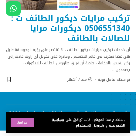
تركيب مرايات ديكور الطائف ت :
0506551340 ديكورات مرايا
للصالات بالطائف
أن خدمات تركيب مرايات ديكور الطائف ، لا تقتصر على رؤية الوجوه فقط بل
هي عصا سحرية في عالم التصميم ، وقادرة على تحويل أي زاوية عادية إلى
ركن يفيض بالفخامة ، خاصة أن فريق طاووس الطائف للديكورات ،
يصممون
…
بواسطة
عامل بوية
منذ 7 أشهر
الحقوق محفوظة ©
طاووس الطائف للديكورات
2021
باستخدام هذا الموقع ، فإنك توافق على
سياسة
شركة
تصميم
:
سبأ تك
967770422300
موافق
الخصوصية
و
شروط الاستخدام
.