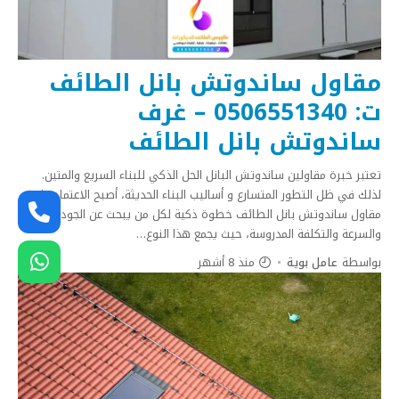
مقاول ساندوتش بانل الطائف
ت: 0506551340 – غرف
ساندوتش بانل الطائف
تعتبر خبرة مقاولين ساندوتش البانل الحل الذكي للبناء السريع والمتين.
لذلك في ظل التطور المتسارع و أساليب البناء الحديثة، أصبح الاعتماد على
مقاول ساندوتش بانل الطائف خطوة ذكية لكل من يبحث عن الجودة
والسرعة والتكلفة المدروسة، حيث يجمع هذا النوع
…
بواسطة
عامل بوية
منذ 8 أشهر