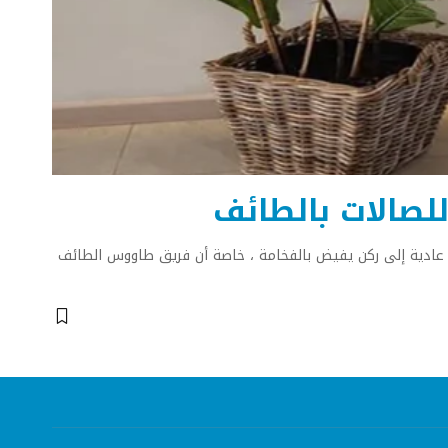
ة عادية إلى ركن يفيض بالفخامة ، خاصة أن فريق طاووس الطائف