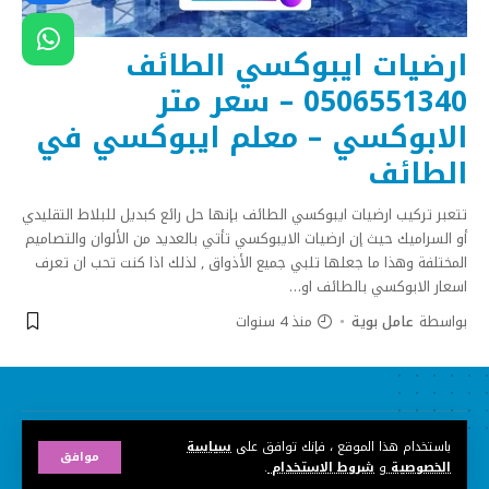
ارضيات ايبوكسي الطائف
0506551340 – سعر متر
الابوكسي – معلم ايبوكسي في
الطائف
تتعبر تركيب ارضيات ايبوكسي الطائف بإنها حل رائع كبديل للبلاط التقليدي
أو السراميك حيث إن ارضيات الايبوكسي تأتي بالعديد من الألوان والتصاميم
المختلفة وهذا ما جعلها تلبي جميع الأذواق , لذلك اذا كنت تحب ان تعرف
اسعار الابوكسي بالطائف او
…
بواسطة
عامل بوية
منذ 4 سنوات
الحقوق محفوظة ©
طاووس الطائف للديكورات
2021
باستخدام هذا الموقع ، فإنك توافق على
سياسة
موافق
شركة
تصميم
:
سبأ تك
967770422300
الخصوصية
و
شروط الاستخدام
.