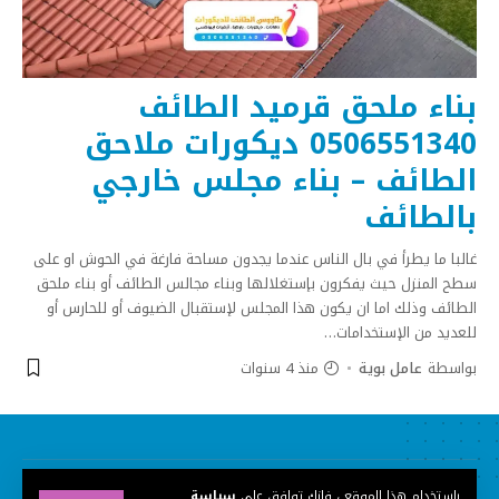
بناء ملحق قرميد الطائف
0506551340 ديكورات ملاحق
الطائف – بناء مجلس خارجي
بالطائف
غالبا ما يطرأ في بال الناس عندما يجدون مساحة فارغة في الحوش او على
سطح المنزل حيث يفكرون بإستغلالها وبناء مجالس الطائف أو بناء ملحق
الطائف وذلك اما ان يكون هذا المجلس لإستقبال الضيوف أو للحارس أو
للعديد من الإستخدامات
…
بواسطة
عامل بوية
منذ 4 سنوات
الحقوق محفوظة ©
طاووس الطائف للديكورات
2021
باستخدام هذا الموقع ، فإنك توافق على
سياسة